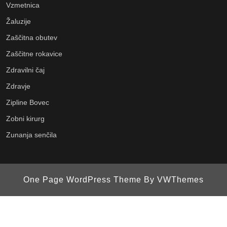
Vzmetnica
Žaluzije
Zaščitna obutev
Zaščitne rokavice
Zdravilni čaj
Zdravje
Zipline Bovec
Zobni kirurg
Zunanja senčila
One Page WordPress Theme
By VWThemes
Scroll
Up