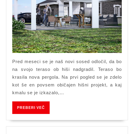
sose
hišo
Pred meseci se je naš novi sosed odločil, da bo
na svojo teraso ob hiši nadgradil. Teraso bo
krasila nova pergola. Na prvi pogled se je zdelo
kot še en povsem običajen hišni projekt, a kaj
kmalu se je izkazalo,…
PREBERI
PREBERI VEČ
VEČ