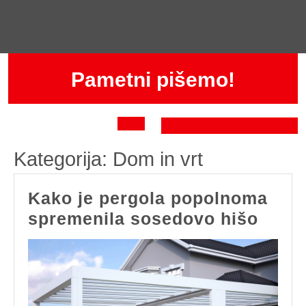
Skip
to
content
Pametni pišemo!
Open
Kategorija:
Dom in vrt
Button
Kako je pergola popolnoma
Kako
spremenila sosedovo hišo
je
pergo
popo
sprem