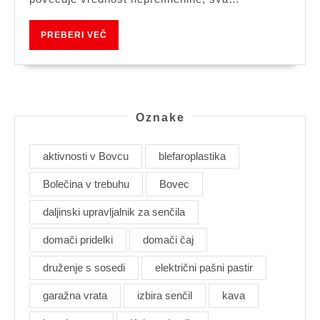
PREBERI
PREBERI VEČ
VEČ
Oznake
aktivnosti v Bovcu
blefaroplastika
Bolečina v trebuhu
Bovec
daljinski upravljalnik za senčila
domači pridelki
domači čaj
druženje s sosedi
električni pašni pastir
garažna vrata
izbira senčil
kava