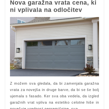
Nova garažna vrata cena, ki
Nova
ni vplivala na odločitev
garažna
vrata
cena,
ki
ni
vplivala
na
odločite
Z možem sva gledala, da bi zamenjala garažna
vrata za novejša in druge barve, da bi se še bolj
ujemala s fasado. Ker sva oba vedela, da izgled
garažnih vrat vpliva na estetiko celotne hiše in
povečuje vrednost nepremičnine, sva…