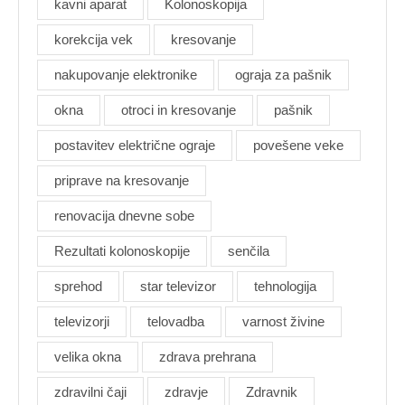
kavni aparat
Kolonoskopija
korekcija vek
kresovanje
nakupovanje elektronike
ograja za pašnik
okna
otroci in kresovanje
pašnik
postavitev električne ograje
povešene veke
priprave na kresovanje
renovacija dnevne sobe
Rezultati kolonoskopije
senčila
sprehod
star televizor
tehnologija
televizorji
telovadba
varnost živine
velika okna
zdrava prehrana
zdravilni čaji
zdravje
Zdravnik