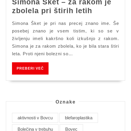
Simona Šket – za rakom je
Simona
zbolela pri štirih letih
Šket
Simona Šket je pri nas precej znano ime. Še
–
posebej znano je vsem tistim, ki so se v
za
življenju imeli kakršno koli izkušnjo z rakom.
rakom
Simona je za rakom zbolela, ko je bila stara štiri
je
leta. Proti njeni bolezni so…
zbolela
PREBERI
PREBERI VEČ
pri
VEČ
štirih
letih
Oznake
aktivnosti v Bovcu
blefaroplastika
Bolečina v trebuhu
Bovec