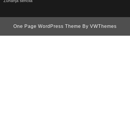
Zunanja senčila
One Page WordPress Theme
By VWThemes
Scroll
Up