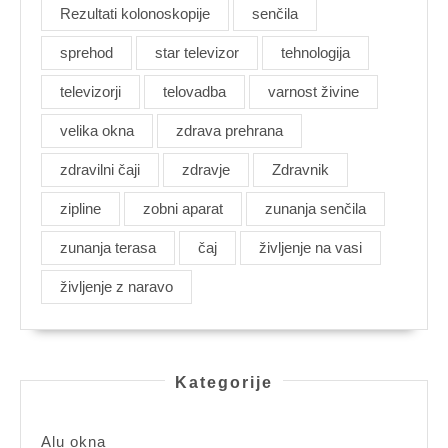
Rezultati kolonoskopije
senčila
sprehod
star televizor
tehnologija
televizorji
telovadba
varnost živine
velika okna
zdrava prehrana
zdravilni čaji
zdravje
Zdravnik
zipline
zobni aparat
zunanja senčila
zunanja terasa
čaj
življenje na vasi
življenje z naravo
Kategorije
Alu okna