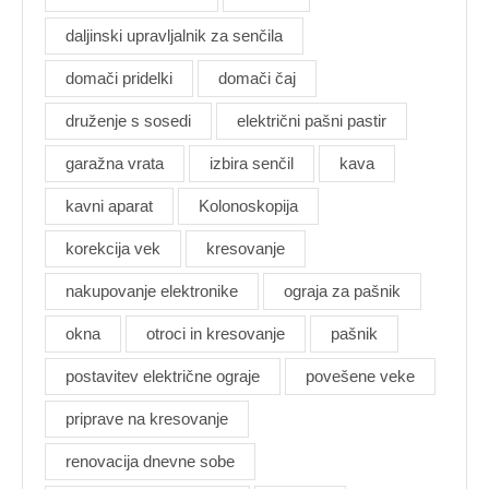
daljinski upravljalnik za senčila
domači pridelki
domači čaj
druženje s sosedi
električni pašni pastir
garažna vrata
izbira senčil
kava
kavni aparat
Kolonoskopija
korekcija vek
kresovanje
nakupovanje elektronike
ograja za pašnik
okna
otroci in kresovanje
pašnik
postavitev električne ograje
povešene veke
priprave na kresovanje
renovacija dnevne sobe