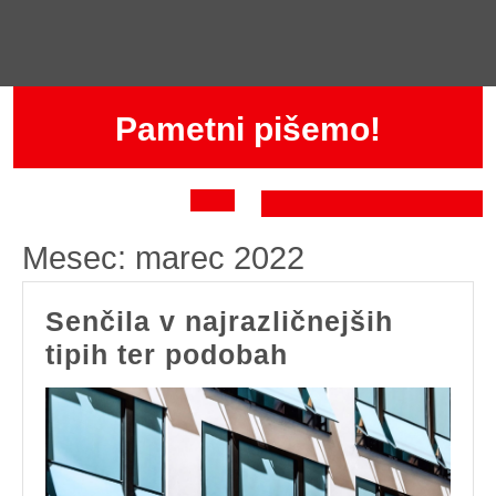
Skip
to
content
Pametni pišemo!
Open
Mesec:
marec 2022
Button
Senčila v najrazličnejših
Senčila
tipih ter podobah
v
najrazličnejših
tipih
ter