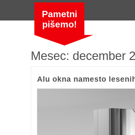
Skip
to
Pametni
content
pišemo!
Mesec:
december 
Alu okna namesto leseni