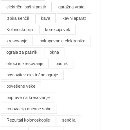
električni pašni pastir
garažna vrata
izbira senčil
kava
kavni aparat
Kolonoskopija
korekcija vek
kresovanje
nakupovanje elektronike
ograja za pašnik
okna
otroci in kresovanje
pašnik
postavitev električne ograje
povešene veke
priprave na kresovanje
renovacija dnevne sobe
Rezultati kolonoskopije
senčila