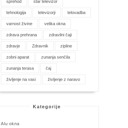
sprehod
star televizor
tehnologija
televizorji
telovadba
varnost živine
velika okna
zdrava prehrana
zdravilni čaji
zdravje
Zdravnik
zipline
zobni aparat
zunanja senčila
zunanja terasa
čaj
življenje na vasi
življenje z naravo
Kategorije
Alu okna