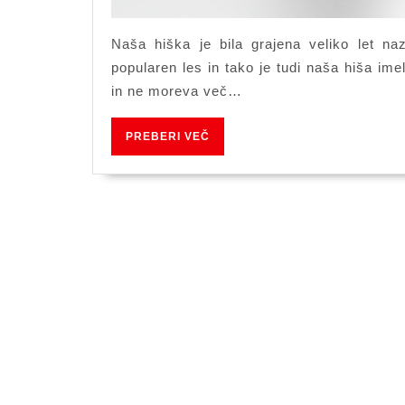
Naša hiška je bila grajena veliko let naza
popularen les in tako je tudi naša hiša i
in ne moreva več…
PREBERI
PREBERI VEČ
VEČ