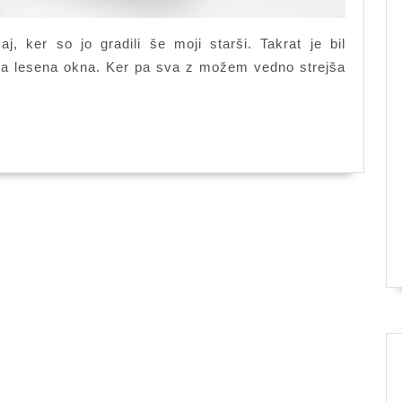
j, ker so jo gradili še moji starši. Takrat je bil
mela lesena okna. Ker pa sva z možem vedno strejša