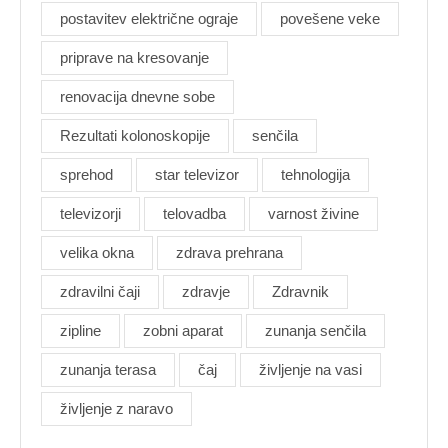
postavitev električne ograje
povešene veke
priprave na kresovanje
renovacija dnevne sobe
Rezultati kolonoskopije
senčila
sprehod
star televizor
tehnologija
televizorji
telovadba
varnost živine
velika okna
zdrava prehrana
zdravilni čaji
zdravje
Zdravnik
zipline
zobni aparat
zunanja senčila
zunanja terasa
čaj
življenje na vasi
življenje z naravo