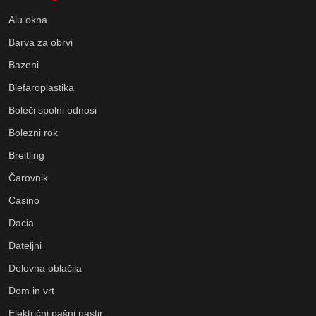
Alu okna
Barva za obrvi
Bazeni
Blefaroplastika
Boleči spolni odnosi
Bolezni rok
Breitling
Čarovnik
Casino
Dacia
Dateljni
Delovna oblačila
Dom in vrt
Električni pašni pastir