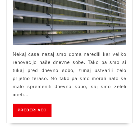
za
okna
Nekaj časa nazaj smo doma naredili kar veliko
renovacijo naše dnevne sobe. Tako pa smo si
tukaj pred dnevno sobo, zunaj ustvarili zelo
prijetno teraso. No tako pa smo morali nato še
malo spremeniti dnevno sobo, saj smo želeli
imeti…
PREBERI
PREBERI VEČ
VEČ