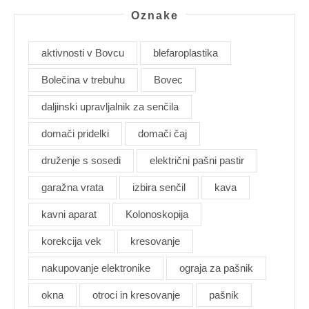
Oznake
aktivnosti v Bovcu
blefaroplastika
Bolečina v trebuhu
Bovec
daljinski upravljalnik za senčila
domači pridelki
domači čaj
druženje s sosedi
električni pašni pastir
garažna vrata
izbira senčil
kava
kavni aparat
Kolonoskopija
korekcija vek
kresovanje
nakupovanje elektronike
ograja za pašnik
okna
otroci in kresovanje
pašnik