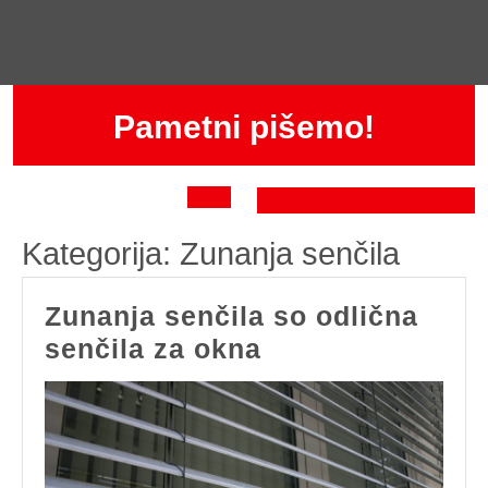
Skip
to
content
Pametni pišemo!
Open
Kategorija:
Zunanja senčila
Button
Zunanja senčila so odlična
Zunanja
senčila za okna
senčila
so
odlična
senčila