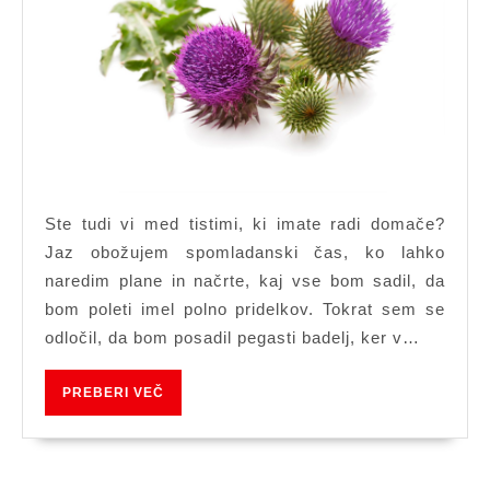
pegasti
badelj,
ker
razstruplja
telo
Ste tudi vi med tistimi, ki imate radi domače?
Jaz obožujem spomladanski čas, ko lahko
naredim plane in načrte, kaj vse bom sadil, da
bom poleti imel polno pridelkov. Tokrat sem se
odločil, da bom posadil pegasti badelj, ker v…
PREBERI
PREBERI VEČ
VEČ