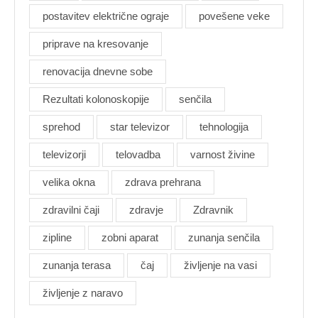
postavitev električne ograje
povešene veke
priprave na kresovanje
renovacija dnevne sobe
Rezultati kolonoskopije
senčila
sprehod
star televizor
tehnologija
televizorji
telovadba
varnost živine
velika okna
zdrava prehrana
zdravilni čaji
zdravje
Zdravnik
zipline
zobni aparat
zunanja senčila
zunanja terasa
čaj
življenje na vasi
življenje z naravo