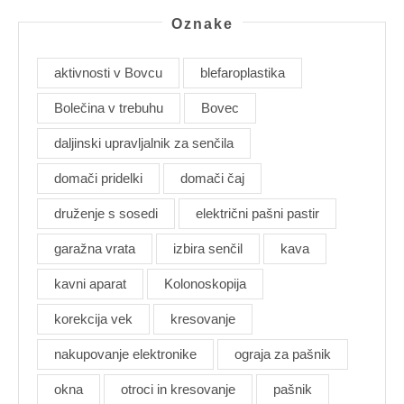
Oznake
aktivnosti v Bovcu
blefaroplastika
Bolečina v trebuhu
Bovec
daljinski upravljalnik za senčila
domači pridelki
domači čaj
druženje s sosedi
električni pašni pastir
garažna vrata
izbira senčil
kava
kavni aparat
Kolonoskopija
korekcija vek
kresovanje
nakupovanje elektronike
ograja za pašnik
okna
otroci in kresovanje
pašnik