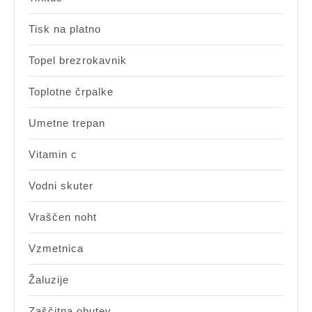
Tisk na platno
Topel brezrokavnik
Toplotne črpalke
Umetne trepan
Vitamin c
Vodni skuter
Vraščen noht
Vzmetnica
Žaluzije
Zaščitna obutev