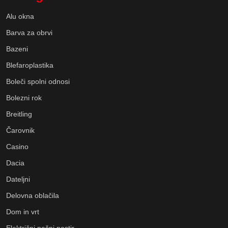
Alu okna
Barva za obrvi
Bazeni
Blefaroplastika
Boleči spolni odnosi
Bolezni rok
Breitling
Čarovnik
Casino
Dacia
Dateljni
Delovna oblačila
Dom in vrt
Električni pašni pastir