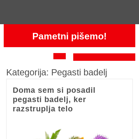
Skip
to
content
Pametni pišemo!
Open
Kategorija:
Pegasti badelj
Button
Doma sem si posadil
pegasti badelj, ker
Doma
razstruplja telo
sem
si
posadil