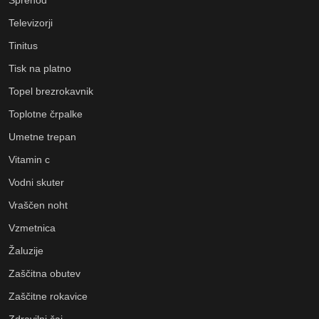
Televizorji
Tinitus
Tisk na platno
Topel brezrokavnik
Toplotne črpalke
Umetne trepan
Vitamin c
Vodni skuter
Vraščen noht
Vzmetnica
Žaluzije
Zaščitna obutev
Zaščitne rokavice
Zdravilni čaj