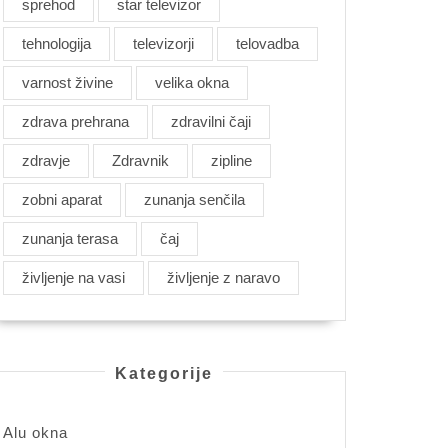
sprehod
star televizor
tehnologija
televizorji
telovadba
varnost živine
velika okna
zdrava prehrana
zdravilni čaji
zdravje
Zdravnik
zipline
zobni aparat
zunanja senčila
zunanja terasa
čaj
življenje na vasi
življenje z naravo
Kategorije
Alu okna