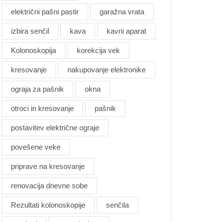
električni pašni pastir
garažna vrata
izbira senčil
kava
kavni aparat
Kolonoskopija
korekcija vek
kresovanje
nakupovanje elektronike
ograja za pašnik
okna
otroci in kresovanje
pašnik
postavitev električne ograje
povešene veke
priprave na kresovanje
renovacija dnevne sobe
Rezultati kolonoskopije
senčila