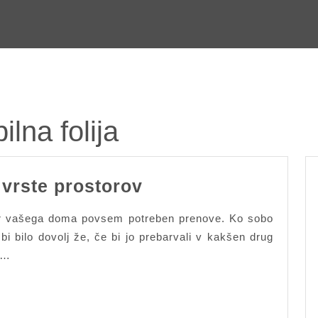
lna folija
Samolepilna
 vrste prostorov
folija
or vašega doma povsem potreben prenove. Ko sobo
za
 bi bilo dovolj že, če bi jo prebarvali v kakšen drug
vse
V…
vrste
prostorov