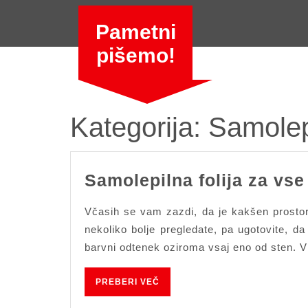
Skip
to
Pametni
content
pišemo!
Kategorija:
Samolepi
Samolepilna folija za vse
Včasih se vam zazdi, da je kakšen prost
nekoliko bolje pregledate, pa ugotovite, da
barvni odtenek oziroma vsaj eno od sten. 
PREBERI
PREBERI VEČ
VEČ