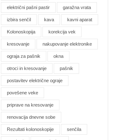
električni pašni pastir
garažna vrata
izbira senčil
kava
kavni aparat
Kolonoskopija
korekcija vek
kresovanje
nakupovanje elektronike
ograja za pašnik
okna
otroci in kresovanje
pašnik
postavitev električne ograje
povešene veke
priprave na kresovanje
renovacija dnevne sobe
Rezultati kolonoskopije
senčila