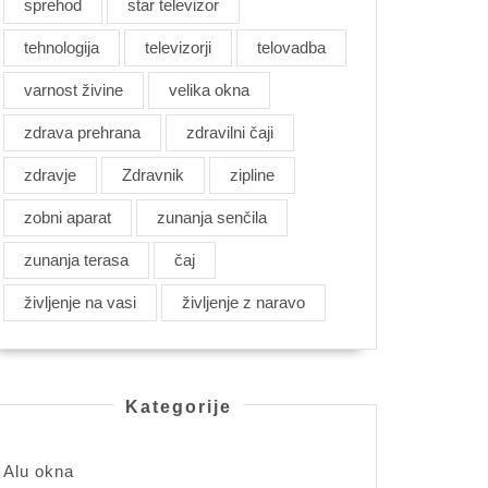
sprehod
star televizor
tehnologija
televizorji
telovadba
varnost živine
velika okna
zdrava prehrana
zdravilni čaji
zdravje
Zdravnik
zipline
zobni aparat
zunanja senčila
zunanja terasa
čaj
življenje na vasi
življenje z naravo
Kategorije
Alu okna