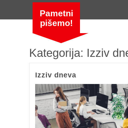
Skip
to
Pametni
content
pišemo!
Kategorija:
Izziv dn
Izziv
Izziv dneva
dneva