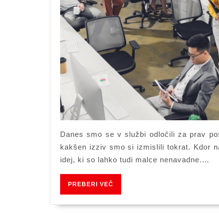
Danes smo se v službi odločili za prav pos
kakšen izziv smo si izmislili tokrat. Kdor 
idej, ki so lahko tudi malce nenavadne.…
PREBERI
PREBERI VEČ
VEČ