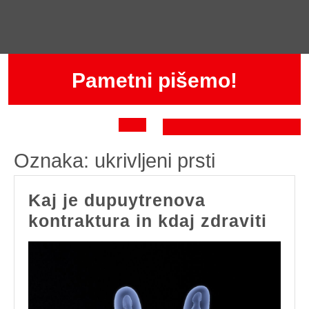
Skip
to
content
Pametni pišemo!
Open
Oznaka:
ukrivljeni prsti
Button
Kaj je dupuytrenova
Kaj
kontraktura in kdaj zdraviti
je
dupu
kont
in