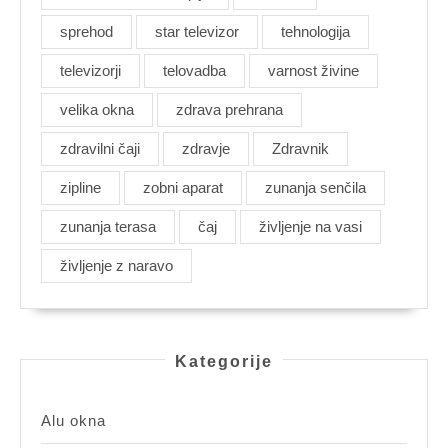
sprehod
star televizor
tehnologija
televizorji
telovadba
varnost živine
velika okna
zdrava prehrana
zdravilni čaji
zdravje
Zdravnik
zipline
zobni aparat
zunanja senčila
zunanja terasa
čaj
življenje na vasi
življenje z naravo
Kategorije
Alu okna