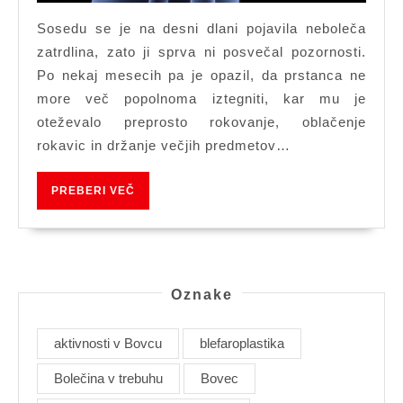
Sosedu se je na desni dlani pojavila neboleča
zatrdlina, zato ji sprva ni posvečal pozornosti.
Po nekaj mesecih pa je opazil, da prstanca ne
more več popolnoma iztegniti, kar mu je
oteževalo preprosto rokovanje, oblačenje
rokavic in držanje večjih predmetov…
PREBERI
PREBERI VEČ
VEČ
Oznake
aktivnosti v Bovcu
blefaroplastika
Bolečina v trebuhu
Bovec