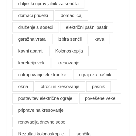
daljinski upravljalnik za senčila
domači pridelki
domači čaj
druženje s sosedi
električni pašni pastir
garažna vrata
izbira senčil
kava
kavni aparat
Kolonoskopija
korekcija vek
kresovanje
nakupovanje elektronike
ograja za pašnik
okna
otroci in kresovanje
pašnik
postavitev električne ograje
povešene veke
priprave na kresovanje
renovacija dnevne sobe
Rezultati kolonoskopije
senčila