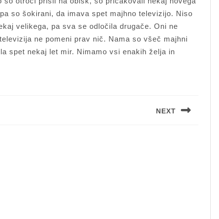
 so otroci prišli na obisk, so pričakovali nekaj novega
i pa so šokirani, da imava spet majhno televizijo. Niso
ekaj velikega, pa sva se odločila drugače. Oni ne
televizija ne pomeni prav nič. Nama so všeč majhni
ela spet nekaj let mir. Nimamo vsi enakih želja in
NEXT
Next
post: