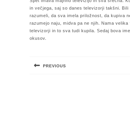
Spet imava majhno televizijo in sva srečna. Ko
in večjega, saj so danes televizorji takšni. Bil
razumeli, da sva imela priložnost, da kupiva n
razumejo naju, midva pa ne njih. Nama velika 
televizorji in to sva tudi kupila. Sedaj bova im
okusov.
Navigacija
prispevka
PREVIOUS
Previous
post: