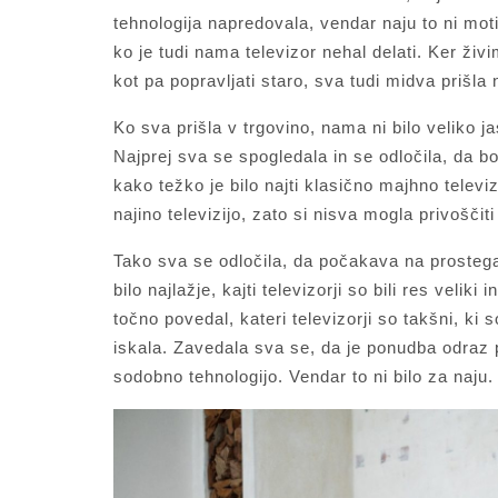
tehnologija napredovala, vendar naju to ni motil
ko je tudi nama televizor nehal delati. Ker živ
kot pa popravljati staro, sva tudi midva prišla 
Ko sva prišla v trgovino, nama ni bilo veliko jas
Najprej sva se spogledala in se odločila, da b
kako težko je bilo najti klasično majhno televi
najino televizijo, zato si nisva mogla privoščit
Tako sva se odločila, da počakava na prostega
bilo najlažje, kajti televizorji so bili res velik
točno povedal, kateri televizorji so takšni, ki
iskala. Zavedala sva se, da je ponudba odraz 
sodobno tehnologijo. Vendar to ni bilo za naju. 