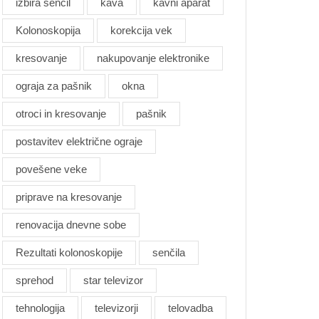
izbira senčil
kava
kavni aparat
Kolonoskopija
korekcija vek
kresovanje
nakupovanje elektronike
ograja za pašnik
okna
otroci in kresovanje
pašnik
postavitev električne ograje
povešene veke
priprave na kresovanje
renovacija dnevne sobe
Rezultati kolonoskopije
senčila
sprehod
star televizor
tehnologija
televizorji
telovadba