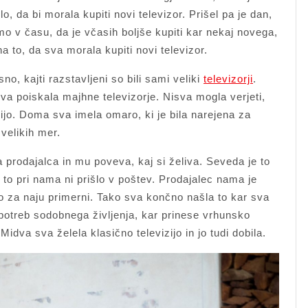
o, da bi morala kupiti novi televizor. Prišel pa je dan,
imo v času, da je včasih boljše kupiti kar nekaj novega,
na to, da sva morala kupiti novi televizor.
no, kajti razstavljeni so bili sami veliki
televizorji
.
ova poiskala majhne televizorje. Nisva mogla verjeti,
zijo. Doma sva imela omaro, ki je bila narejena za
i velikih mer.
 prodajalca in mu poveva, kaj si želiva. Seveda je to
i in to pri nama ni prišlo v poštev. Prodajalec nama je
 so za naju primerni. Tako sva končno našla to kar sva
potreb sodobnega življenja, kar prinese vrhunsko
Midva sva želela klasično televizijo in jo tudi dobila.