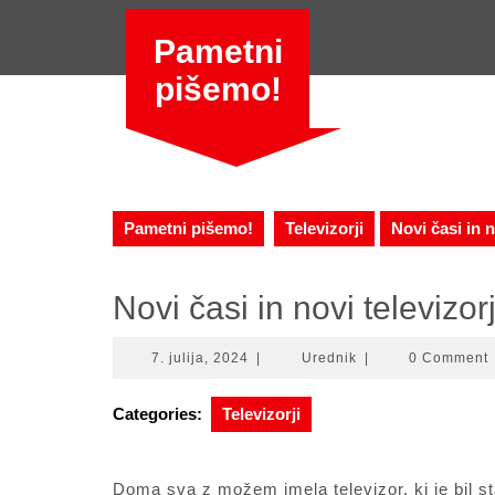
Skip
to
Pametni
content
pišemo!
Pametni pišemo!
Televizorji
Novi časi in n
Novi časi in novi televizorj
7.
Urednik
7. julija, 2024
|
Urednik
|
0 Comment
julija,
2024
Categories:
Televizorji
Doma sva z možem imela televizor, ki je bil st