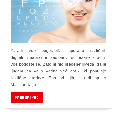
je
optika
Marib
s
svojim
storit
Zaradi vse pogostejše uporabe različnih
vedno
digitalnih naprav in zaslonov, so težave z očmi
na
vse pogostejše. Zato ni nič presenetljivega, da je
voljo
ljudem na voljo vedno več optik, ki ponujajo
različne storitve. Ena od njih je tudi optika
Maribor, ki je…
PREBERI
PREBERI VEČ
VEČ