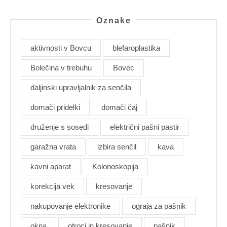
Oznake
aktivnosti v Bovcu
blefaroplastika
Bolečina v trebuhu
Bovec
daljinski upravljalnik za senčila
domači pridelki
domači čaj
druženje s sosedi
električni pašni pastir
garažna vrata
izbira senčil
kava
kavni aparat
Kolonoskopija
korekcija vek
kresovanje
nakupovanje elektronike
ograja za pašnik
okna
otroci in kresovanje
pašnik