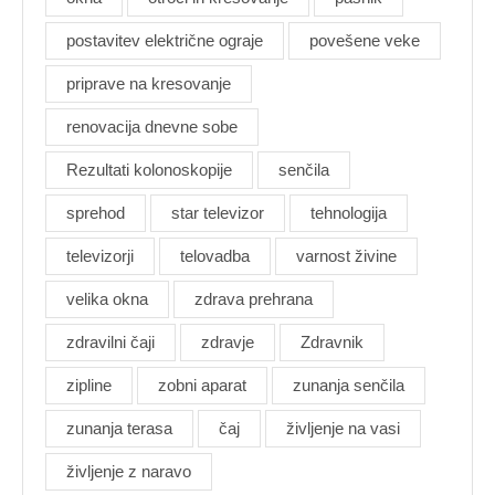
postavitev električne ograje
povešene veke
priprave na kresovanje
renovacija dnevne sobe
Rezultati kolonoskopije
senčila
sprehod
star televizor
tehnologija
televizorji
telovadba
varnost živine
velika okna
zdrava prehrana
zdravilni čaji
zdravje
Zdravnik
zipline
zobni aparat
zunanja senčila
zunanja terasa
čaj
življenje na vasi
življenje z naravo