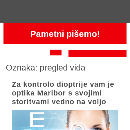
Skip
to
content
Pametni pišemo!
Open
Oznaka:
pregled vida
Button
Za kontrolo dioptrije vam je
optika Maribor s svojimi
Za
storitvami vedno na voljo
kontro
dioptr
vam