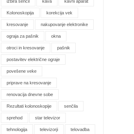
izbira senčil
kava
kavni aparat
Kolonoskopija
korekcija vek
kresovanje
nakupovanje elektronike
ograja za pašnik
okna
otroci in kresovanje
pašnik
postavitev električne ograje
povešene veke
priprave na kresovanje
renovacija dnevne sobe
Rezultati kolonoskopije
senčila
sprehod
star televizor
tehnologija
televizorji
telovadba