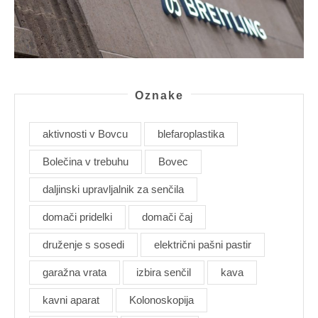
Oznake
aktivnosti v Bovcu
blefaroplastika
Bolečina v trebuhu
Bovec
daljinski upravljalnik za senčila
domači pridelki
domači čaj
druženje s sosedi
električni pašni pastir
garažna vrata
izbira senčil
kava
kavni aparat
Kolonoskopija