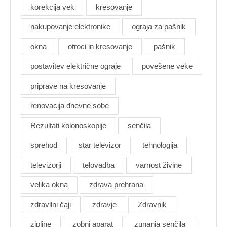
korekcija vek
kresovanje
nakupovanje elektronike
ograja za pašnik
okna
otroci in kresovanje
pašnik
postavitev električne ograje
povešene veke
priprave na kresovanje
renovacija dnevne sobe
Rezultati kolonoskopije
senčila
sprehod
star televizor
tehnologija
televizorji
telovadba
varnost živine
velika okna
zdrava prehrana
zdravilni čaji
zdravje
Zdravnik
zipline
zobni aparat
zunanja senčila