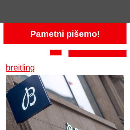
Skip
to
content
Pametni pišemo!
Open
breitling
breitling
Button