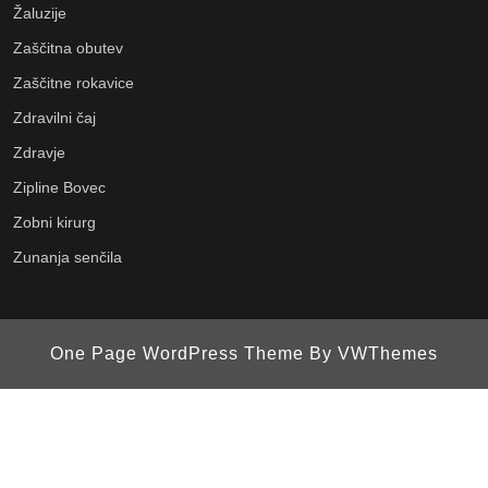
Žaluzije
Zaščitna obutev
Zaščitne rokavice
Zdravilni čaj
Zdravje
Zipline Bovec
Zobni kirurg
Zunanja senčila
One Page WordPress Theme
By VWThemes
Scroll
Up